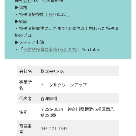
株式会社FIX 代表取締役
▶資格
・特殊清掃技能士歴10年以上
▶経歴
・特殊清掃案件にこれまで1,000件以上携わった特殊清
掃のプロ。
▶メディア出演
・「
不動産投資の楽待 (らくまち)
」YouTube
会社名
株式会社FIX
事業所
トータルクリーンアップ
名
代表者
谷澤直樹
〒226-0024 神奈川県横浜市緑区西八
住所
朔220番
電話番
045-271-1545
号