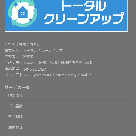
会社名：株式会社FIX
事業所名：トータルクリーンアップ
代表者：谷澤 直樹
住所：〒226-0024 神奈川県横浜市緑区西八朔220番
電話番号：
045-271-1545
メールアドレス：yoshimura-cleanmeister@e-mail.jp
サービス一覧
特殊清掃
ゴミ屋敷
遺品整理
生前整理