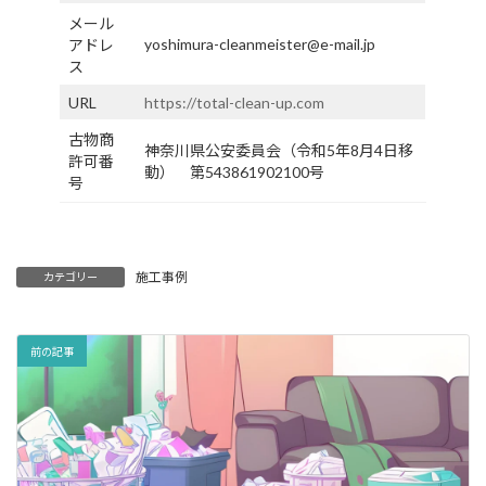
メール
yoshimura-cleanmeister@e-mail.jp
アドレ
ス
URL
https://total-clean-up.com
古物商
神奈川県公安委員会（令和5年8月4日移
許可番
動） 第543861902100号
号
施工事例
カテゴリー
前の記事