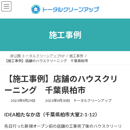
コ
ナ
ン
ビ
テ
ゲ
ン
ー
ツ
シ
へ
ョ
施工事例
ス
ン
キ
に
ッ
移
プ
動
非公開: トータルクリーンアップHP
施工事例
【施工事例】店舗のハウスクリーニング 千葉県柏市
【施工事例】店舗のハウスクリ
ーニング 千葉県柏市
最
2023年9月29日
2023年9月30日
トータルクリーンアップ
終
更
IDEA柏たなか店（千葉県柏市大室2-1-12）
新
日
先日行った新規オープン前の店舗の工事完了後のハウスクリーリ
時