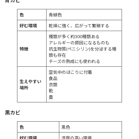
青カビ
色
青緑色
好む環境
乾燥に強く、広がって繁殖する
種類が多く約300種類ある
アレルギーの原因になるものも
特徴
抗生物質(ペニシリン)を分泌する種
類も存在
チーズの熟成にも使われる
空気中のほこりに付着
食品
生えやすい
衣類
場所
靴
畳
黒カビ
色
黒色
好む環境
湿度の高い環境