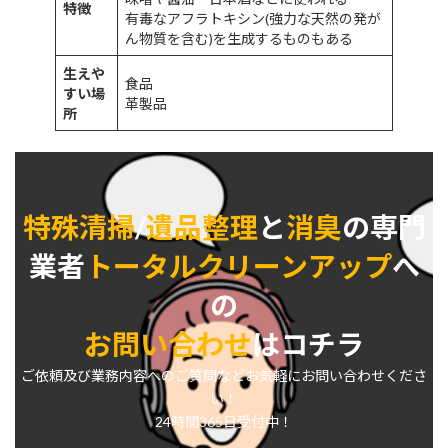
特徴
有毒なアフラトキシン(強力な天然の発が
ん物質を含む)を生成するものもある
生えや
食品
すい場
革製品
所
特殊清掃
/
遺品整理
と
消臭
の専門
業者
トータルクリーンアップ
へ
の
お問い合わせ
はコチラ
ご依頼及び業務内容へのご質問などお気軽にお問い合わせくださ
い！
24時間365日受付中！