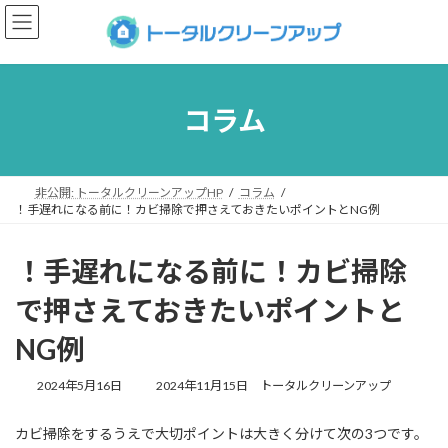
コ
ナ
ン
ビ
テ
ゲ
ン
ー
ツ
シ
へ
ョ
コラム
ス
ン
キ
に
ッ
移
プ
動
非公開: トータルクリーンアップHP
コラム
！手遅れになる前に！カビ掃除で押さえておきたいポイントとNG例
！手遅れになる前に！カビ掃除
で押さえておきたいポイントと
NG例
最
2024年5月16日
2024年11月15日
トータルクリーンアップ
終
更
カビ掃除をするうえで大切ポイントは大きく分けて次の3つです。
新