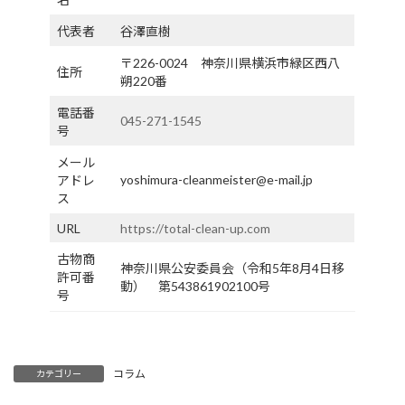
代表者
谷澤直樹
〒226-0024 神奈川県横浜市緑区西八
住所
朔220番
電話番
045-271-1545
号
メール
yoshimura-cleanmeister@e-mail.jp
アドレ
ス
URL
https://total-clean-up.com
古物商
神奈川県公安委員会（令和5年8月4日移
許可番
動） 第543861902100号
号
コラム
カテゴリー