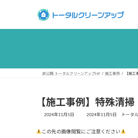
コ
ナ
ン
ビ
テ
ゲ
ン
ー
ツ
シ
へ
ョ
ス
ン
キ
に
ッ
移
プ
動
非公開: トータルクリーンアップHP
施工事例
【施工
【施工事例】特殊清掃
最
2024年11月5日
2024年11月5日
トータ
終
更
この先の画像閲覧にご注意ください
新