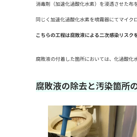
消毒剤（加速化過酸化水素）を浸透させた布
同じく加速化過酸化水素を噴霧器にてマイク
こちらの工程は腐敗液による二次感染リスク
腐敗液の付着した箇所においては、化過酸化
腐敗液の除去と汚染箇所