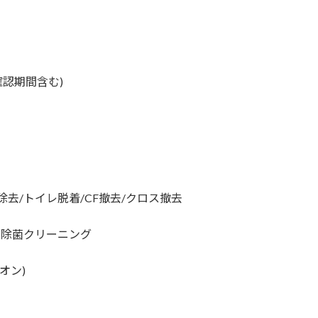
認期間含む)
除去/トイレ脱着/CF撤去/クロス撤去
内除菌クリーニング
オン)