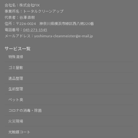
会社名：株式会社FIX
事業所名：トータルクリーンアップ
代表者：谷澤 直樹
住所：〒226-0024 神奈川県横浜市緑区西八朔220番
電話番号：
045-271-1545
メールアドレス：yoshimura-cleanmeister@e-mail.jp
サービス一覧
特殊清掃
ゴミ屋敷
遺品整理
生前整理
ペット臭
コロナの消毒・除菌
火災現場
光触媒コート