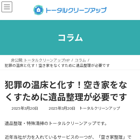
コ
ナ
ン
ビ
テ
ゲ
ン
ー
ツ
シ
へ
ョ
コラム
ス
ン
キ
に
ッ
移
プ
動
非公開: トータルクリーンアップHP
コラム
犯罪の温床と化す！空き家をなくすために遺品整理が必要です
犯罪の温床と化す！空き家をな
くすために遺品整理が必要です
最
2025年3月20日
2025年3月20日
トータルクリーンアップ
終
更
遺品整理・特殊清掃のトータルクリーンアップです。
新
日
時
近年当社が力を入れているサービスの一つが、「空き家整理」で