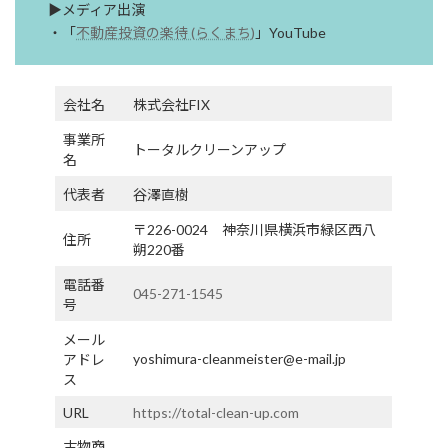
▶メディア出演
・「
不動産投資の楽待 (らくまち)
」YouTube
会社名
株式会社FIX
事業所
トータルクリーンアップ
名
代表者
谷澤直樹
〒226-0024 神奈川県横浜市緑区西八
住所
朔220番
電話番
045-271-1545
号
メール
yoshimura-cleanmeister@e-mail.jp
アドレ
ス
URL
https://total-clean-up.com
古物商